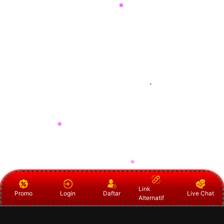
Link
Promo
Login
Daftar
Live Chat
Alternatif